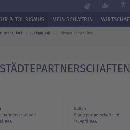
TUR & TOURISMUS
MEIN SCHWERIN
WIRTSCHAF
m Ihren Urlaub
Stadtportrait
Städte­partner­schaften
STÄDTEPARTNERSCHAFTE
n
Italien
epartnerschaft seit
Städtepartnerschaft seit
ai 1996
14. April 1966