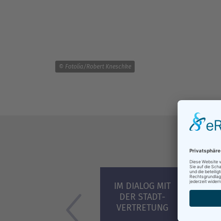
© Fotolia/Robert Kneschke
Was
IM DIALOG MIT
BET
DER ­STADT­
VERTRETUNG