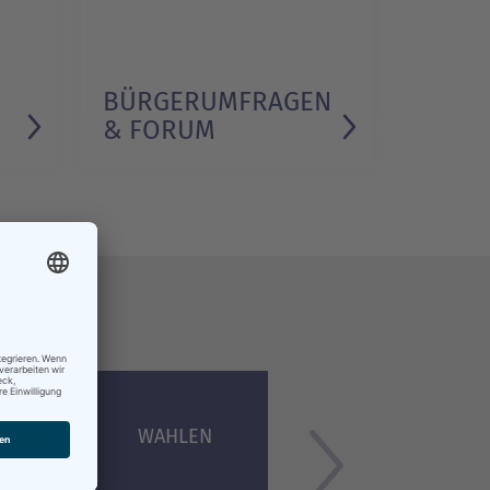
BÜRGER­UMFRAGEN
& FORUM
nnte
MEISTER
WAHLEN