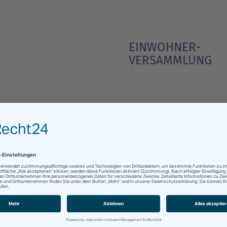
EINWOHNER­
VERSAMMLUNG
1/1
 Sie sonst noch interessieren kö
EILIGUNG AN
IDEEN & ­
OBERBÜRGER
B-PLÄNEN
BESCHWERDEN