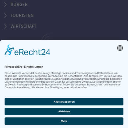
BÜRGER
TOURISTEN
WIRTSCHAFT
Behördennummer 115
KONTAKT
ÖFFNUNGSZEITEN
NOTRUFE & HOTLINES
JOBS
STADTANZEIGER
BROSCHÜREN
PRESSE
DATENSCHUTZ
IMPRESSUM
BARRIEREFREIHEIT
BANKVERBINDUNG