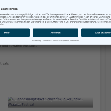
 Kinderveranstaltungen
© Landeshauptstadt Schwerin / Kulturforum SHH
en und sozialen Austausch
tivals
© Landeshauptstadt Schwerin/Volker Janke - Windros
Festival