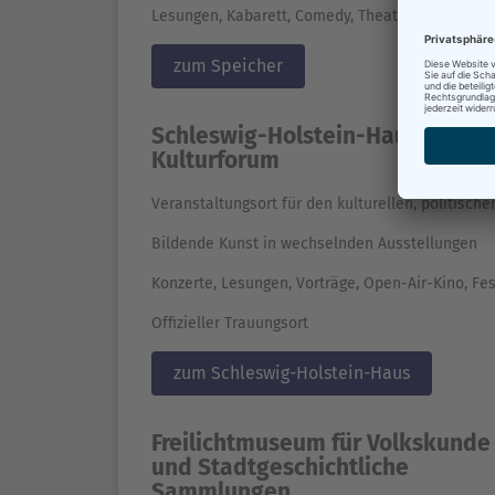
Lesungen, Kabarett, Comedy, Theater, Film- und
zum Speicher
Schleswig-Holstein-Haus /
Kulturforum
Veranstaltungsort für den kulturellen, politisch
Bildende Kunst in wechselnden Ausstellungen
Konzerte, Lesungen, Vorträge, Open-Air-Kino, Fes
Offizieller Trauungsort
zum Schleswig-Holstein-Haus
Freilichtmuseum für Volkskunde
und Stadtgeschichtliche
Sammlungen