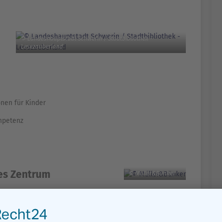
© Landeshauptstadt Schwerin / Stadtbibliothek -
Lesezauberland
nen für Kinder
mpetenz
les Zentrum
© Müller&Bünker
ltung und Kleinkunst
k, von Tango bis Flamenco etc.