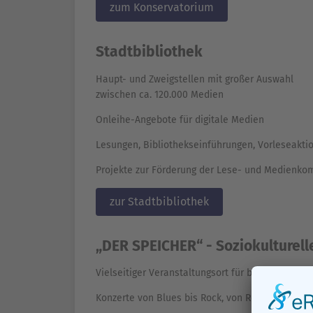
zum Konservatorium
Stadtbibliothek
Haupt- und Zweigstellen mit großer Auswahl
zwischen ca. 120.000 Medien
Onleihe-Angebote für digitale Medien
Lesungen, Bibliothekseinführungen, Vorleseaktio
Projekte zur Förderung der Lese- und Medienko
zur Stadtbibliothek
„DER SPEICHER“ - Soziokulturel
Vielseitiger Veranstaltungsort für beste Unterha
Konzerte von Blues bis Rock, von Reggae bis Fol