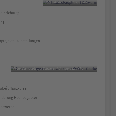
© Landeshauptstadt Schwerin
einrichtung
ene
e
rprojekte, Ausstellungen
© Landeshauptstadt Schwerin / Christina Lüdicke
rbeit, Tanzkurse
örderung Hochbegabter
ttbewerbe