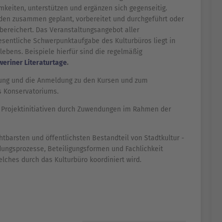
keiten, unterstützen und ergänzen sich gegenseitig.
den zusammen geplant, vorbereitet und durchgeführt oder
bereichert. Das Veranstaltungsangebot aller
esentliche Schwerpunktaufgabe des Kulturbüros liegt in
ebens. Beispiele hierfür sind die regelmäßig
eriner Literaturtage
.
tung und die Anmeldung zu den Kursen und zum
s Konservatoriums.
nd Projektinitiativen durch Zuwendungen im Rahmen der
htbarsten und öffentlichsten Bestandteil von Stadtkultur -
idungsprozesse, Beteiligungsformen und Fachlichkeit
lches durch das Kulturbüro koordiniert wird.