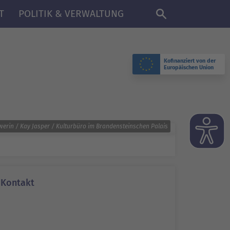
DE
T
POLITIK & VERWALTUNG
Kofinanziert von der
Europäischen Union
erin / Kay Jasper / Kulturbüro im Brandensteinschen Palais
Kontakt