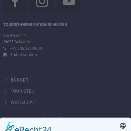
TOURIST-INFORMATION SCHWERIN
Am Markt 14
19055 Schwerin
+49 385 545-5000
E-Mail senden
BÜRGER
TOURISTEN
WIRTSCHAFT
Behördennummer 115