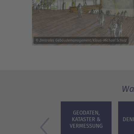
© Zentrales Gebäudemanagement/Klaus-Michael Schulz
Wa
GEODATEN,
KATASTER &
DEN
VERMESSUNG