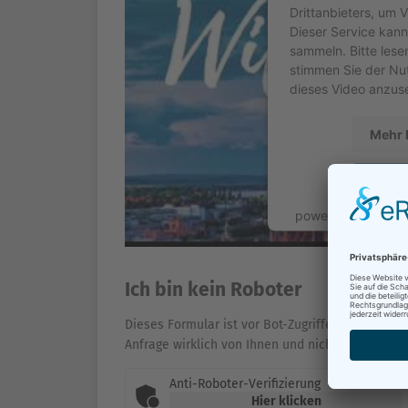
Drittanbieters, um 
Dieser Service kann
sammeln. Bitte lese
stimmen Sie der Nu
dieses Video anzus
Mehr 
Ak
powered by
Userc
Platf
Ich bin kein Roboter
Dieses Formular ist vor Bot-Zugriffen geschützt. 
Anfrage wirklich von Ihnen und nicht von einem 
Anti-Roboter-Verifizierung
Hier klicken