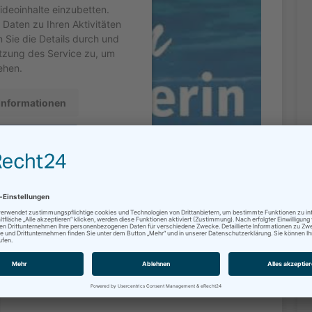
Videoinhalte einzubetten.
 Daten zu Ihren Aktivitäten
n Sie die Details durch und
tzung des Service zu, um
ehen.
Informationen
zeptieren
entrics Consent Management
orm
&
eRecht24
Bitte klicken Sie auf den Link, um zu bestätigen, dass die
Roboter gesendet wird.