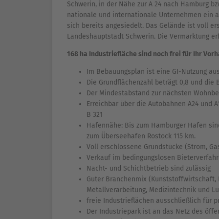
Schwerin, in der Nähe zur A 24 nach Hamburg bzw
nationale und internationale Unternehmen ein 
sich bereits angesiedelt. Das Gelände ist voll e
Landeshauptstadt Schwerin. Die Vermarktung erf
168 ha Industriefläche sind noch frei für Ihr Vor
Im Bebauungsplan ist eine GI-Nutzung aus
Die Grundflächenzahl beträgt 0,8 und die
Der Mindestabstand zur nächsten Wohnbe
Erreichbar über die Autobahnen A24 und 
B 321
Hafennähe: Bis zum Hamburger Hafen sind
zum Überseehafen Rostock 115 km.
Voll erschlossene Grundstücke (Strom, Ga
Verkauf im bedingungslosen Bieterverfahr
Nacht- und Schichtbetrieb sind zulässig
Guter Branchenmix (Kunststoffwirtschaft, 
Metallverarbeitung, Medizintechnik und Lu
freie Industrieflächen ausschließlich fü
Der Industriepark ist an das Netz des öff