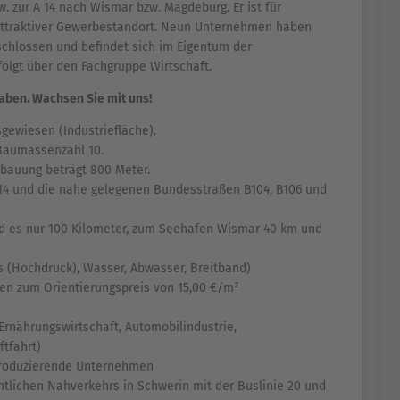
. zur A 14 nach Wismar bzw. Magdeburg. Er ist für
attraktiver Gewerbestandort. Neun Unternehmen haben
rschlossen und befindet sich im Eigentum der
olgt über den Fachgruppe Wirtschaft.
haben. Wachsen Sie mit uns!
gewiesen (Industriefläche).
 Baumassenzahl 10.
bauung beträgt 800 Meter.
A14 und die nahe gelegenen Bundesstraßen B104, B106 und
 es nur 100 Kilometer, zum Seehafen Wismar 40 km und
s (Hochdruck), Wasser, Abwasser, Breitband)
en zum Orientierungspreis von 15,00 €/m²
Ernährungswirtschaft, Automobilindustrie,
ftfahrt)
r produzierende Unternehmen
entlichen Nahverkehrs in Schwerin mit der Buslinie 20 und