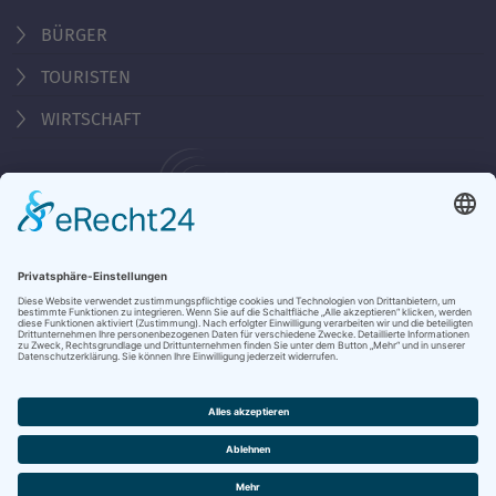
BÜRGER
TOURISTEN
WIRTSCHAFT
Behördennummer 115
KONTAKT
ÖFFNUNGSZEITEN
NOTRUFE & HOTLINES
JOBS
STADTANZEIGER
BROSCHÜREN
PRESSE
DATENSCHUTZ
IMPRESSUM
BARRIEREFREIHEIT
BANKVERBINDUNG