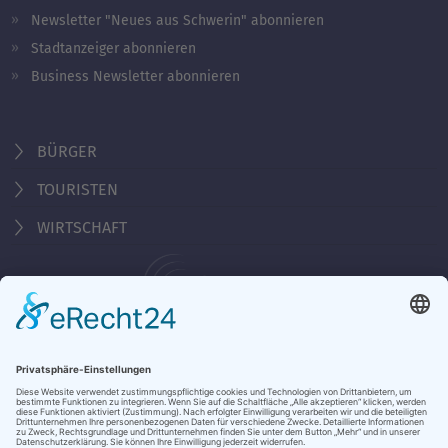
Newsletter "Neues aus Schwerin" abonnieren
Stadtanzeiger abonnieren
Business Newsletter abonnieren
BÜRGER
TOURISTEN
WIRTSCHAFT
Behördennummer 115
KONTAKT
ÖFFNUNGSZEITEN
NOTRUFE & HOTLINES
JOBS
STADTANZEIGER
BROSCHÜREN
PRESSE
DATENSCHUTZ