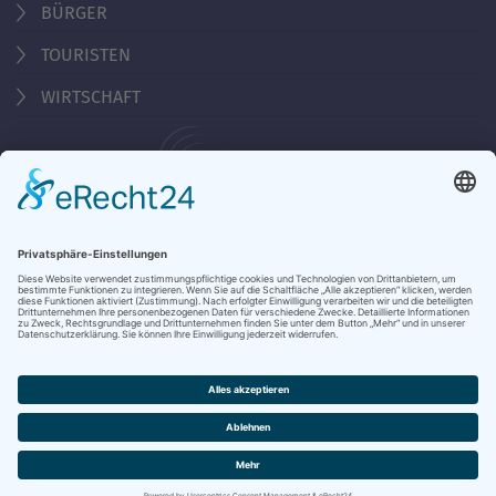
BÜRGER
TOURISTEN
WIRTSCHAFT
Behördennummer 115
KONTAKT
ÖFFNUNGSZEITEN
NOTRUFE & HOTLINES
JOBS
STADTANZEIGER
BROSCHÜREN
PRESSE
DATENSCHUTZ
IMPRESSUM
BARRIEREFREIHEIT
BANKVERBINDUNG